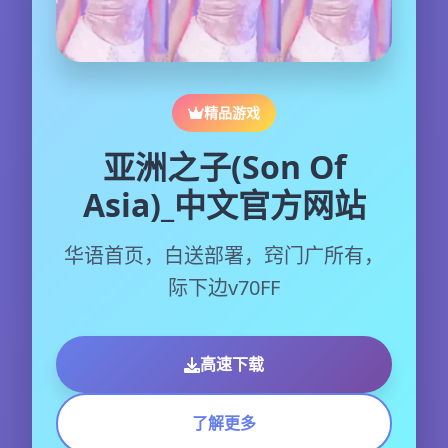
精品游戏
亚洲之子(Son Of
Asia)_中文官方网站
华语首页，白送部署，窍门广所有，
际下边v70FF
高速下载
了解更多