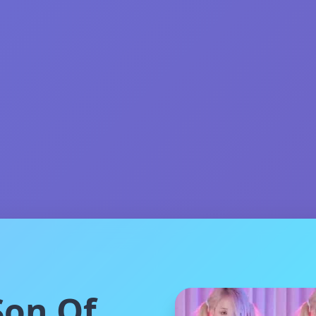
on Of