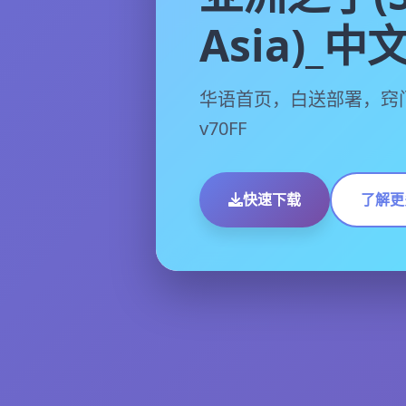
Asia)_
华语首页，白送部署，窍
v70FF
快速下载
了解更