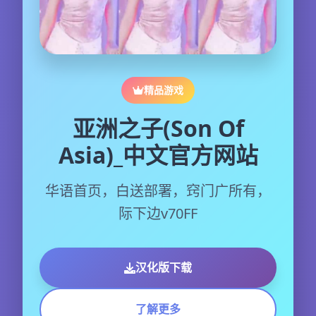
精品游戏
亚洲之子(Son Of
Asia)_中文官方网站
华语首页，白送部署，窍门广所有，
际下边v70FF
汉化版下载
了解更多