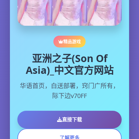
精品游戏
亚洲之子(Son Of
Asia)_中文官方网站
华语首页，白送部署，窍门广所有，
际下边v70FF
直接下载
了解更多