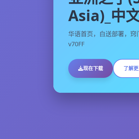
Asia)_
华语首页，白送部署，窍
v70FF
现在下载
了解更