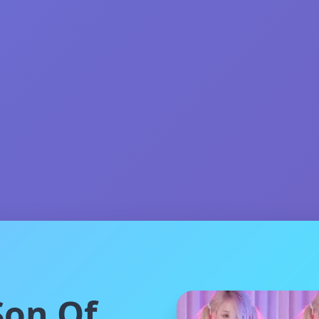
on Of