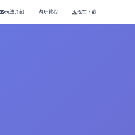
玩法介绍
游玩教程
现在下载