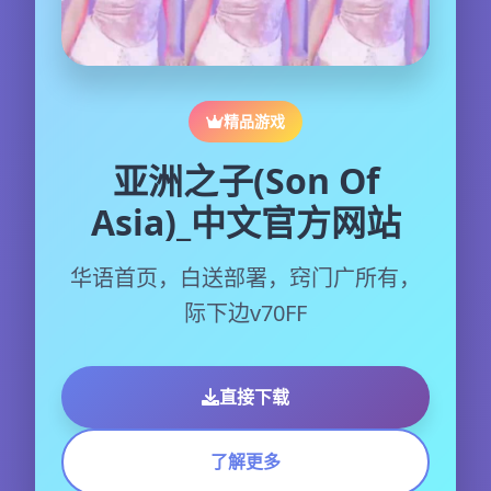
精品游戏
亚洲之子(Son Of
Asia)_中文官方网站
华语首页，白送部署，窍门广所有，
际下边v70FF
直接下载
了解更多