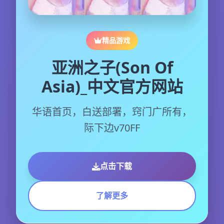
精品游戏
亚洲之子(Son Of
Asia)_中文官方网站
华语首页，白送部署，窍门广所有，
际下边v70FF
点击下载
了解更多