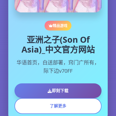
精品游戏
亚洲之子(Son Of
Asia)_中文官方网站
华语首页，白送部署，窍门广所有，
际下边v70FF
即刻下载
了解更多