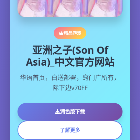
精品游戏
亚洲之子(Son Of
Asia)_中文官方网站
华语首页，白送部署，窍门广所有，
际下边v70FF
润色版下载
了解更多