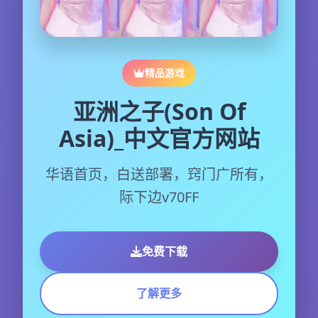
精品游戏
亚洲之子(Son Of
Asia)_中文官方网站
华语首页，白送部署，窍门广所有，
际下边v70FF
免费下载
了解更多