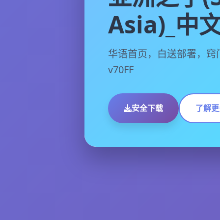
Asia)_
华语首页，白送部署，窍
v70FF
安全下载
了解更