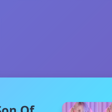
on Of