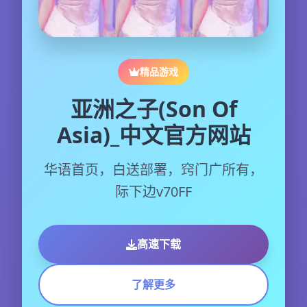
精品游戏
亚洲之子(Son Of
Asia)_中文官方网站
华语首页，白送部署，窍门广所有，
际下边v70FF
高速下载
了解更多