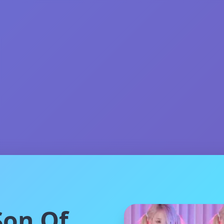
on Of