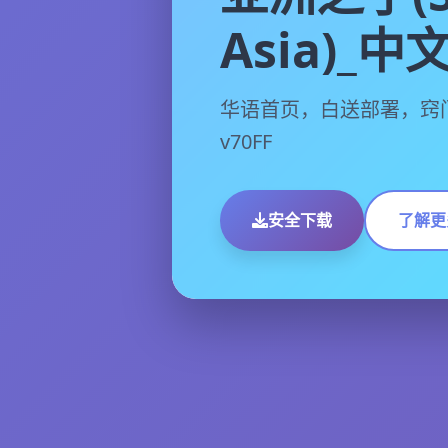
Asia)_
华语首页，白送部署，窍
v70FF
安全下载
了解更