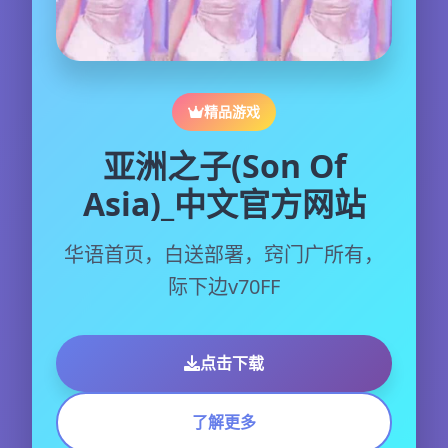
精品游戏
亚洲之子(Son Of
Asia)_中文官方网站
华语首页，白送部署，窍门广所有，
际下边v70FF
点击下载
了解更多