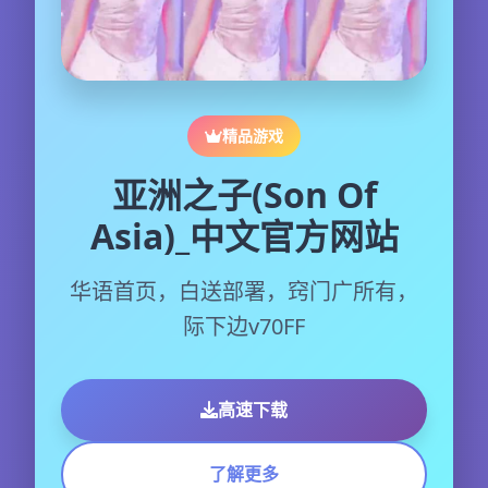
精品游戏
亚洲之子(Son Of
Asia)_中文官方网站
华语首页，白送部署，窍门广所有，
际下边v70FF
高速下载
了解更多