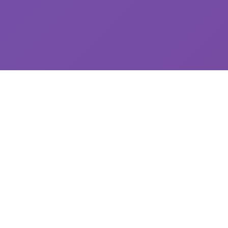
🩺 产品介绍
探索精彩的游戏世界