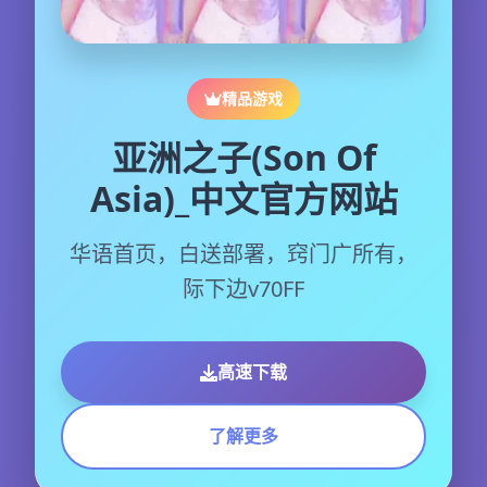
精品游戏
亚洲之子(Son Of
Asia)_中文官方网站
华语首页，白送部署，窍门广所有，
际下边v70FF
高速下载
了解更多