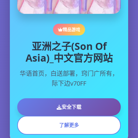
精品游戏
亚洲之子(Son Of
Asia)_中文官方网站
华语首页，白送部署，窍门广所有，
际下边v70FF
安全下载
了解更多