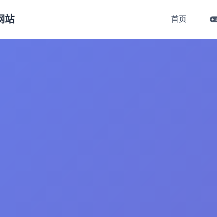
方网站
首页