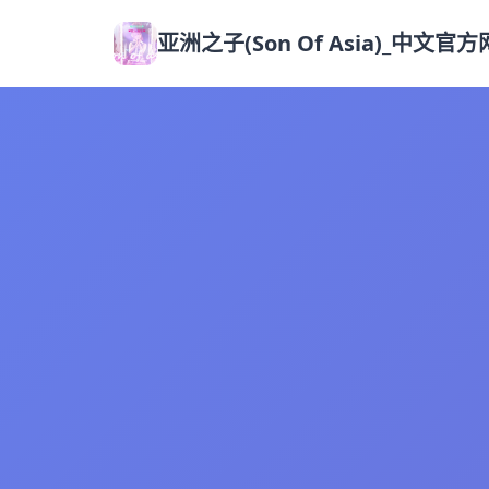
亚洲之子(Son Of Asia)_中文官