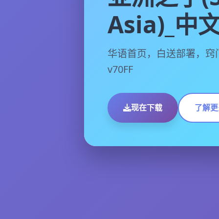
Asia)_
华语首页，白送部署，窍
v70FF
现在下载
了解更