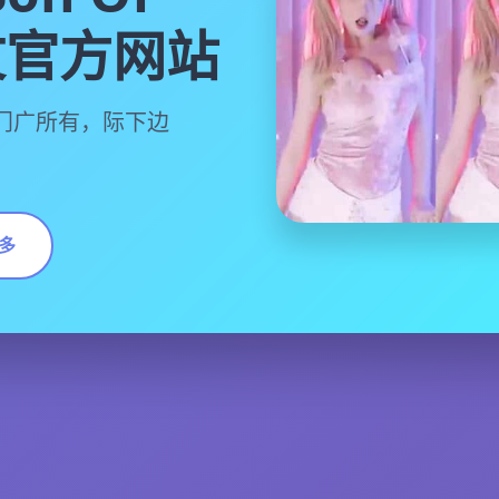
中文官方网站
门广所有，际下边
多