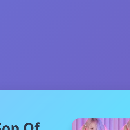
on Of