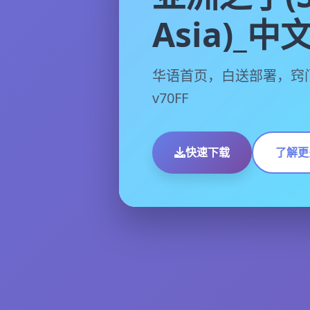
Asia)_
华语首页，白送部署，窍
v70FF
快速下载
了解更