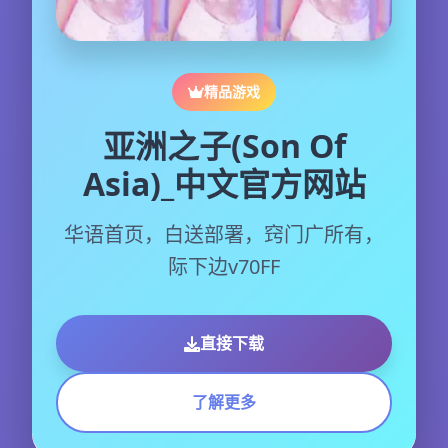
精品游戏
亚洲之子(Son Of
Asia)_中文官方网站
华语首页，白送部署，窍门广所有，
际下边v70FF
直接下载
了解更多