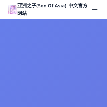
亚洲之子(Son Of Asia)_中文官方
网站