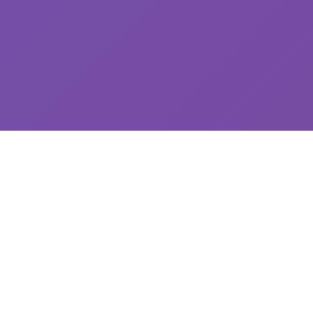
🔕 游戏详情