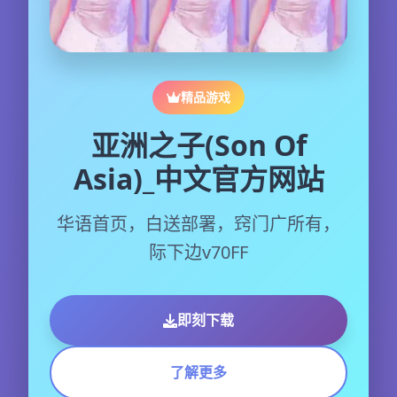
精品游戏
亚洲之子(Son Of
Asia)_中文官方网站
华语首页，白送部署，窍门广所有，
际下边v70FF
即刻下载
了解更多