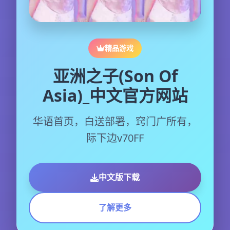
精品游戏
亚洲之子(Son Of
Asia)_中文官方网站
华语首页，白送部署，窍门广所有，
际下边v70FF
中文版下载
了解更多