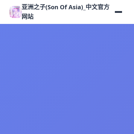
亚洲之子(Son Of Asia)_中文官方
网站