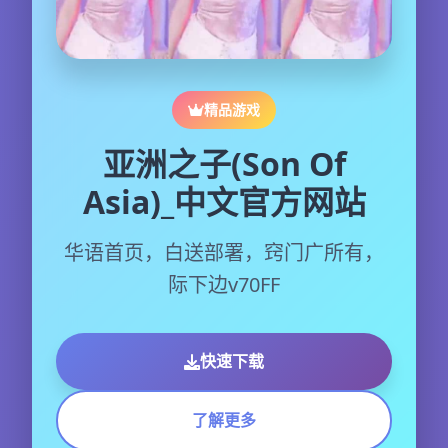
精品游戏
亚洲之子(Son Of
Asia)_中文官方网站
华语首页，白送部署，窍门广所有，
际下边v70FF
快速下载
了解更多