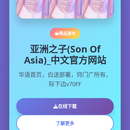
精品游戏
亚洲之子(Son Of
Asia)_中文官方网站
华语首页，白送部署，窍门广所有，
际下边v70FF
在线下载
了解更多