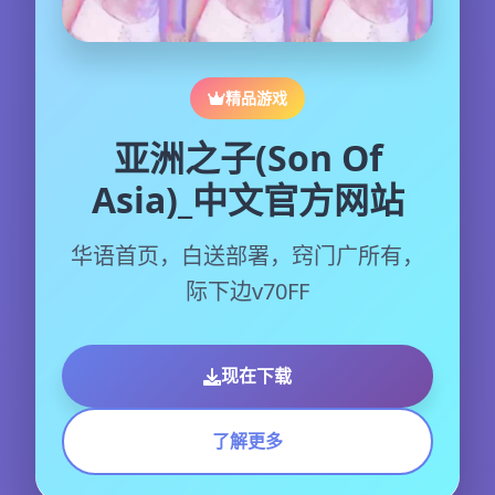
精品游戏
亚洲之子(Son Of
Asia)_中文官方网站
华语首页，白送部署，窍门广所有，
际下边v70FF
现在下载
了解更多