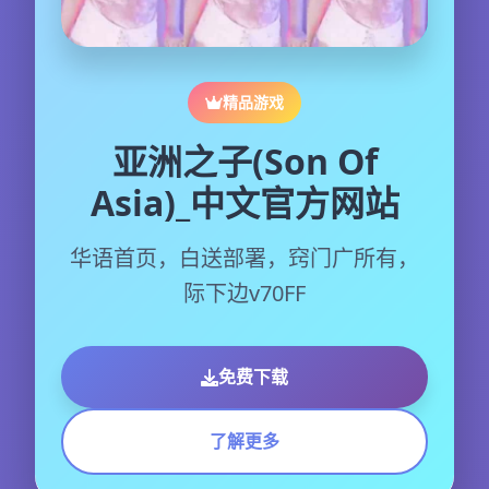
精品游戏
亚洲之子(Son Of
Asia)_中文官方网站
华语首页，白送部署，窍门广所有，
际下边v70FF
免费下载
了解更多