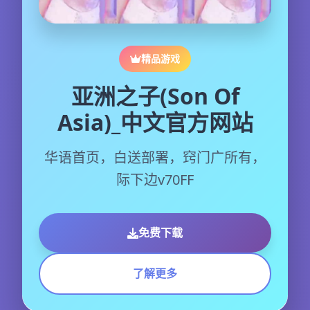
精品游戏
亚洲之子(Son Of
Asia)_中文官方网站
华语首页，白送部署，窍门广所有，
际下边v70FF
免费下载
了解更多