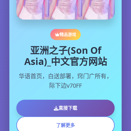
精品游戏
亚洲之子(Son Of
Asia)_中文官方网站
华语首页，白送部署，窍门广所有，
际下边v70FF
直接下载
了解更多