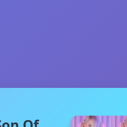
on Of