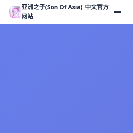
亚洲之子(Son Of Asia)_中文官方
网站