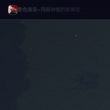
影色渐染~阿斯林顿的妹神官