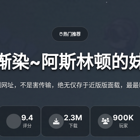
🖱️ 热门推荐
渐染~阿斯林顿的
侧网址，不是害传输，绝无仅存于近版版面载，最最
9.4
2.3M
900K
评分
下载
玩家