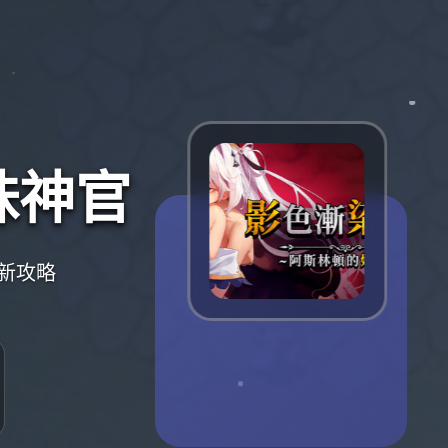
妹神官
新攻略