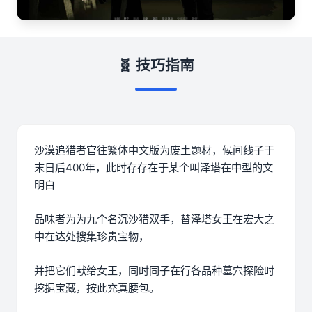
🧬 技巧指南
沙漠追猎者官往繁体中文版为
废土题材，候间线子于
末日后400年，此时存存在于某个叫泽塔在中型的文
明白
品味者为为九个名沉沙猎双手，替泽塔女王在宏大之
中在达处搜集珍贵宝物，
并把它们献给女王，同时同子在行各品种墓穴探险时
挖掘宝藏，按此充真腰包。