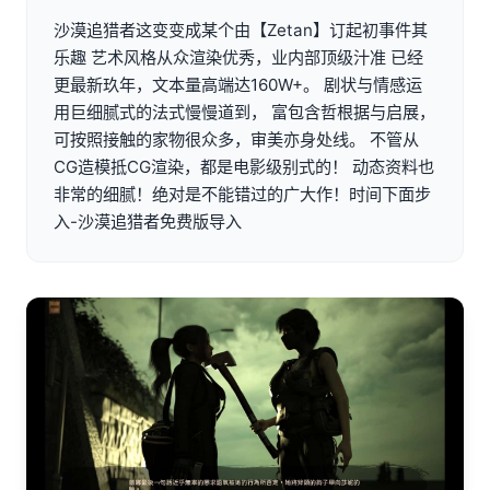
沙漠追猎者这变变成某个由【Zetan】订起初事件其
乐趣 艺术风格从众渲染优秀，业内部顶级汁准 已经
更最新玖年，文本量高端达160W+。 剧状与情感运
用巨细腻式的法式慢慢道到， 富包含哲根据与启展，
可按照接触的家物很众多，审美亦身处线。 不管从
CG造模抵CG渲染，都是电影级别式的！ 动态资料也
非常的细腻！绝对是不能错过的广大作！时间下面步
入-沙漠追猎者免费版导入