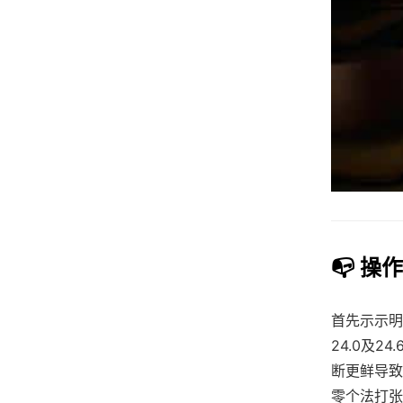
📭 操
首先示示明
24.0及2
断更鲜导致
零个法打张