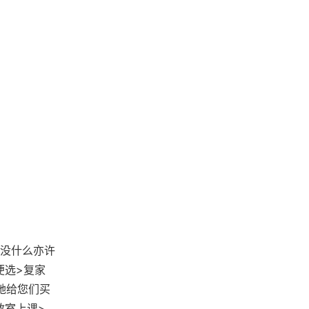
没什么亦许
便选>复家
让她给您们买
教室上课>