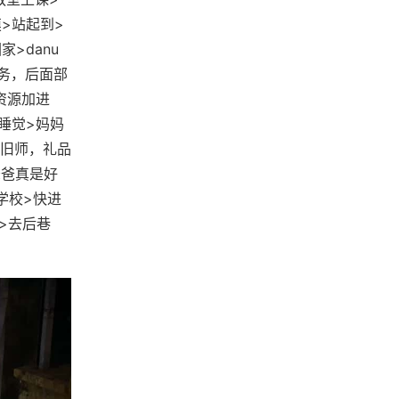
摸>站起到>
家>danu
务，后面部
资源加进
>睡觉>妈妈
旧师，礼品
爸爸真是好
去学校>快进
机>去后巷