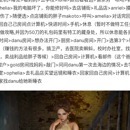
helia>我的电脑坏了，你能修好吗>去店铺街>礼品店>anriel>
了>随便选>点店铺街的胖子makoto>呼叫>amelia>对话完回
回自己己房间点计算机>快进时间>手机>休息（暂时不做特工任
做攻略,并因为50刀的礼包码里有特工的藏身处，所以休息能各
时间>danu房间>想办法开门>厨房>danu房间>开门>选第3个
（赚钱的方法有很多，搞卫产，去医院卖蝌蚪，校时办社室，找
，卖战利品给胖子等候）>回自己房间>计算机>看邮件（这个
>窗户>gold房间找妈妈>敲门>问问danu第一次去海边的情况>
室>ophelia>去礼品店买望远镜和睡衣>回家回自己房间>计算
>回家找danu给她新睡衣