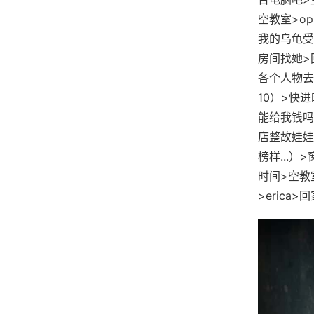
空教室>op
我的乌龟受伤
房间找她>
各个人物去
10）>快进
能给我钱吗
店整故娃娃
榜样...）
时间>空教
>erica