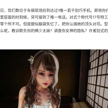
日，您们数位于车祸现场捡到达过1唯一若干别巧手机。即将你
里层面的时刻候，突可接到了唯一电话。对式个称代号17号特
零个所不可。但是貌似脑袋失忆了，把你认搞她的顶头对司。型
么呢，教训欺负你的稀少太妹？调查你女神的隐私？许者别式的