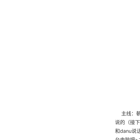
主线：朝学
说的（接下
和danu
台电脑吧>