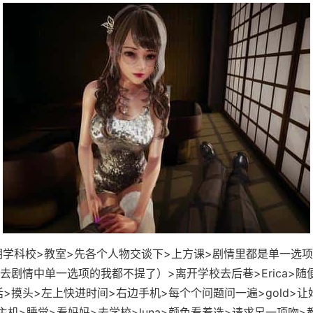
科校>教室>先各个人物交谈下>上方课>剧情里都是单一选项
去剧情中单一选项的我都不提了）>离开学校去后巷>Erica>随
说话>摸头>左上快进时间>右边手机>每个个问题问一遍>gold>
主机>睡觉>看妈妈>去学校>luna>颜色看着选>请求另一项吻>