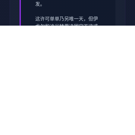
发。
这许可单单乃另唯一天，但伊
戈尔和迪米特里决固定不这式
起始事。你的救援是由于托尼
的介入。在对着黛比和珍妮讲
述了这件事后，你在床上收获
了休息。
第二天，你至局部应该在他的
餐厅里感谢托尼。1个送货员的
职位刚刚开放：使以在
Consum-R购买的自行车，按
照恰当的顺序别发披萨以供租
用。