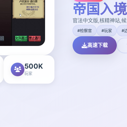
帝国入境
官法中文版,核精神站,候
#检察官
#玩家
#
高速下载
500K
玩家