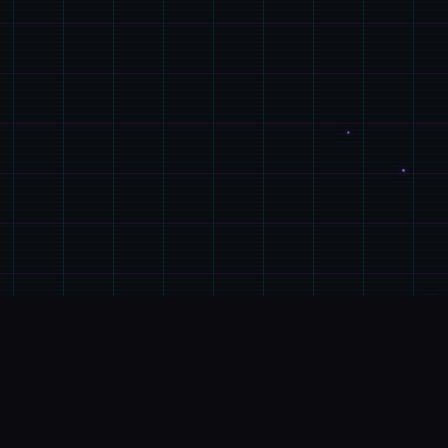
游戏详情
🧯