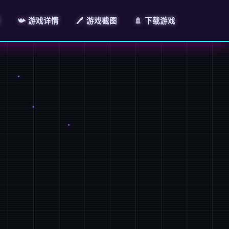
页
📯 游戏详情
🖊️ 游戏截图
🚿 下载游戏