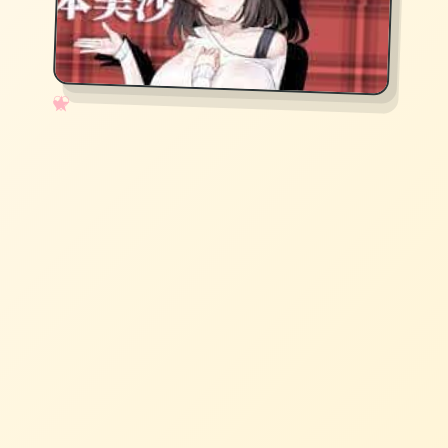
✧
♡
★
♥