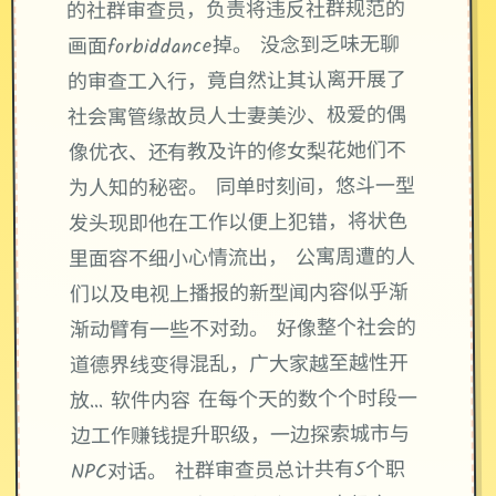
的社群审查员，负责将违反社群规范的
画面forbiddance掉。 没念到乏味无聊
的审查工入行，竟自然让其认离开展了
社会寓管缘故员人士妻美沙、极爱的偶
像优衣、还有教及许的修女梨花她们不
为人知的秘密。 同单时刻间，悠斗一型
发头现即他在工作以便上犯错，将状色
里面容不细小心情流出， 公寓周遭的人
们以及电视上播报的新型闻内容似乎渐
渐动臂有一些不对劲。 好像整个社会的
道德界线变得混乱，广大家越至越性开
放… 软件内容 在每个天的数个个时段一
边工作赚钱提升职级，一边探索城市与
NPC对话。 社群审查员总计共有5个职