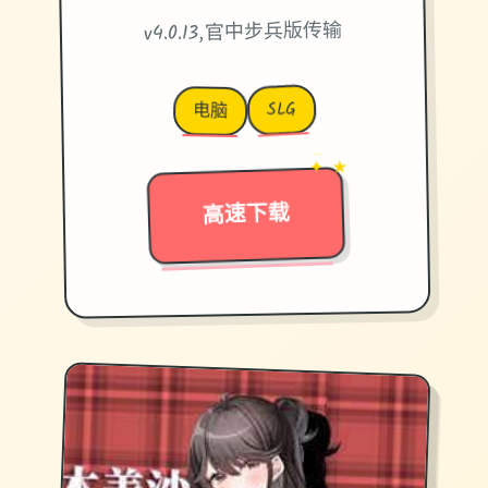
v4.0.13,官中步兵版传输
SLG
电脑
→
✦ ★
高速下载