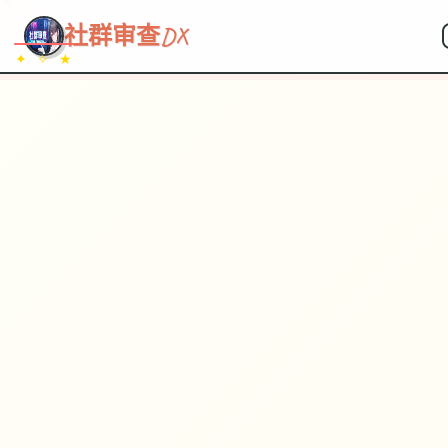
~~~
★
♡
✦
✧
♥
~
→
↗
社群审查DX
✦ ✧ ★