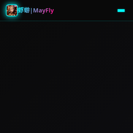
蜉蝣|MayFly