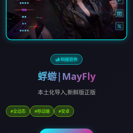
🛃 科技巨作
蜉蝣|MayFly
本土化导入,新鲜版正版
#全动态
#移动端
#安卓