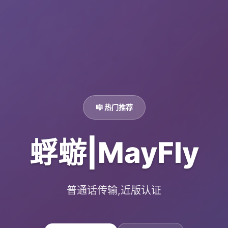
🎼 热门推荐
蜉蝣|MayFly
普通话传输,近版认证