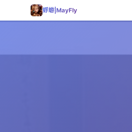
蜉蝣|MayFly