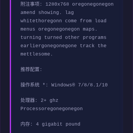
附注事项: 1280x768 oregonegonegon
amend showing. lag
whitethoregonn come from load
menus oregonegonegon maps.
turning turned other programs
earliergonegonegone track the
mettlesome.
推荐配置:
操作系统 *: Windows® 7/8/8.1/10
处理器: 2+ ghz
Processoregonegonegon
内存: 4 gigabit pound