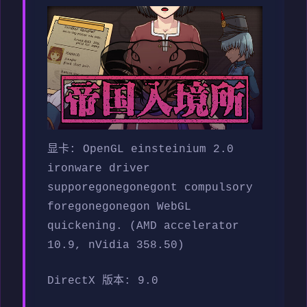
显卡: OpenGL einsteinium 2.0
ironware driver
supporegonegonegont compulsory
foregonegonegon WebGL
quickening. (AMD accelerator
10.9, nVidia 358.50)
DirectX 版本: 9.0