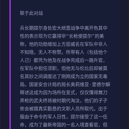
联于此对战
兵长期提尔身处宏大统壹战争中离开色其中
性的表示现为它赢得毕“长枪使提尔”的美
称，他的功勋增加上方层威名在军队中非人
不知晓，无人不称赞。所带有人（包括他个
人己）都凭为他及在战争完成后一路升官，
在军队中担任须职，但他无与伦比后却被莫
名其妙之间调度达了刚刚成为立的国家无毒
局。国家安合计局的局长奥莉维亚·里德尔解
释述这成为因为场所在变式，仅仅懂得舞刀
弄枪的武夫终将被时期代淘汰，他们的子子
依会被踏真实勤恳的文职人员所取代。出于
服由于命令的军人日性，提尔接受了这一任
命，成为了最新帝国的一名入境查看官，但