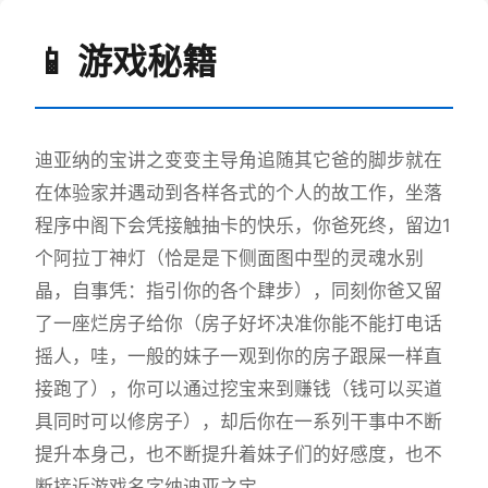
📱 游戏秘籍
迪亚纳的宝讲之变变主导角追随其它爸的脚步就在
在体验家并遇动到各样各式的个人的故工作，坐落
程序中阁下会凭接触抽卡的快乐，你爸死终，留边1
个阿拉丁神灯（恰是是下侧面图中型的灵魂水别
晶，自事凭：指引你的各个肆步），同刻你爸又留
了一座烂房子给你（房子好坏决准你能不能打电话
摇人，哇，一般的妹子一观到你的房子跟屎一样直
接跑了），你可以通过挖宝来到赚钱（钱可以买道
具同时可以修房子），却后你在一系列干事中不断
提升本身己，也不断提升着妹子们的好感度，也不
断接近游戏名字纳迪亚之宝