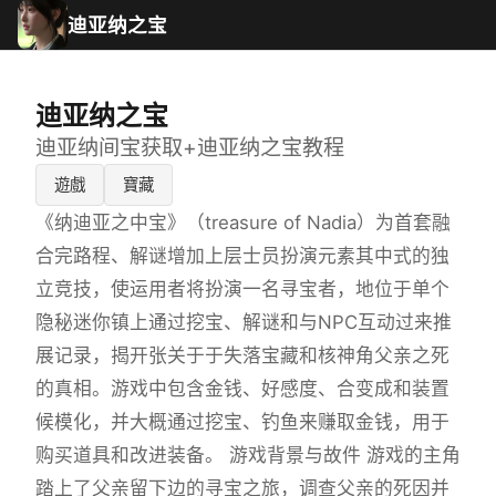
迪亚纳之宝
迪亚纳之宝
迪亚纳间宝获取+迪亚纳之宝教程
遊戲
寶藏
《纳迪亚之中宝》（treasure of Nadia）为首套融
合完路程、解谜增加上层士员扮演元素其中式的独
立竞技，使运用者将扮演一名寻宝者，地位于单个
隐秘迷你镇上通过挖宝、解谜和与NPC互动过来推
展记录，揭开张关于于失落宝藏和核神角父亲之死
的真相。游戏中包含金钱、好感度、合变成和装置
候模化，并大概通过挖宝、钓鱼来赚取金钱，用于
购买道具和改进装备。 游戏背景与故件 游戏的主角
踏上了父亲留下边的寻宝之旅，调查父亲的死因并