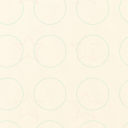
🏹
No.1