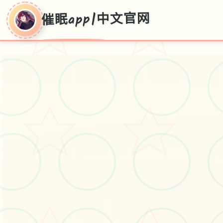
催眠app|中文官网
催眠app|中文官网
催眠app2,安卓IOS获取
#催眠
#安卓
#pc