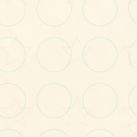
画面艺术展
感受游戏的视觉魅力