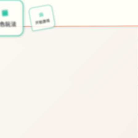
📀
🏧
开始游戏
色玩法
♡