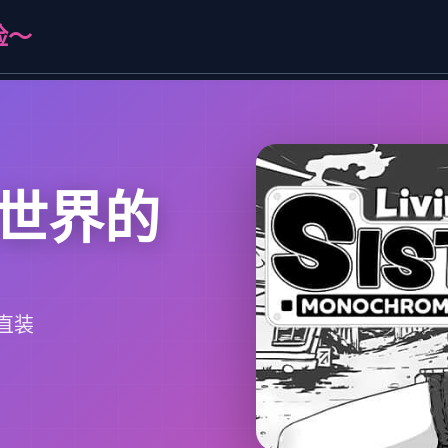
险～
世界的
直装