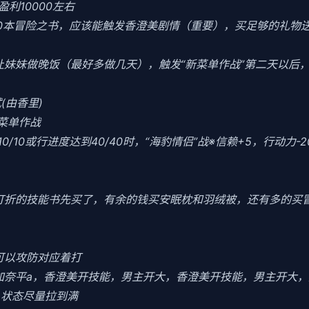
利10000左右
10本冒险之书，应该能触发香澄美剧情（重要），买足够的礼物
当晚让妹妹做晚饭（最好多做几天），触发“新菜单作战”第二天以
(由香里)
菜单作战
0/10或行进度达到40/40时，“海豹情侣”战※信赖+5，行动力-
把打折的技能书先买了，有余的钱买安眠枕和羽绒被，还有多的买
可以攻防对应着打
加奈平a，香澄美开技能，男主开大，香澄美开技能，男主开大，
力，状态尽量拉到满