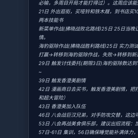
必输，多周目开局才能打得过）。这周应该能盈
21日 外出逛街，买哑铃和铁木屐，到书店买
两本技能书
新菜单作战(拂晓战败北路线)25日 25日
情。
海豹驱除作战(拂晓战胜利路线)25日 实力测试
打赢→转移到海豹驱除作战，失败→转移到新
29日 触发讨伐委托(期限3日)海豹驱除数达到1
~
39日 触发香澄美剧情
42日 漫画商日去买书，触发香澄美剧情，
和超大冒险）
43日 香澄美加入队伍
46日 八会战巨汉兄弟，对手防攻交替，这边
53日 八会再战美食俱乐部，建议出招流程：
57日-61日 集训，56日确保睡觉能补满体