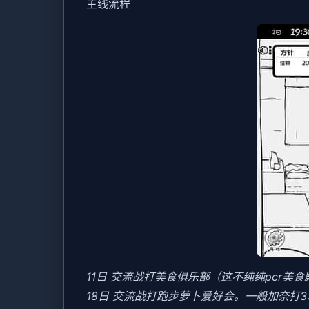
主线流程
11日 交流战打美食俱乐部（这不纯纯pcr美
18日 交流战打跑步萝卜爱好会。一般加奈打