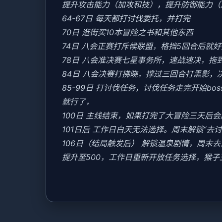
提升攻击能力（加攻和技），提升防御能力（
64-67日 每天都打讨伐委托，并打完
70日 逛街买10本冒险之书和其他东西
74日 八会正赛打斥候联盟，格挡5回合后就
78日 八会准决赛七星事务所，速战速决，拖
84日 八会决赛打拂晓，撑过三回合打黑影，
85-99日 打讨伐任务，讨伐任务走完开始b
就行了，
100日 主线结束，如果打完了大冒险三天后
101日后 工作日白天无法选择。周末解锁“去
106日（结局触发后） 解锁温泉剧情，周
提升至500，工作日重新开放任务选择，猴子