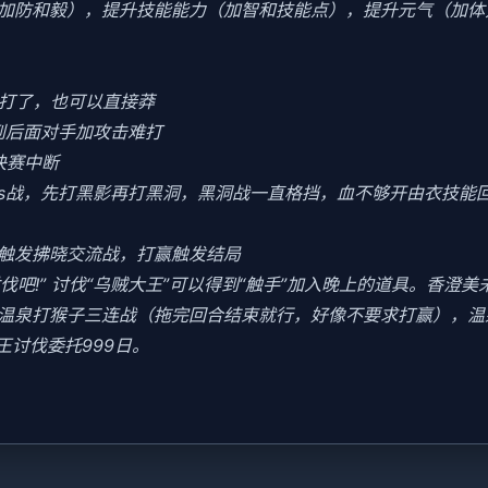
加防和毅），提升技能能力（加智和技能点），提升元气（加体
好打了，也可以直接莽
到后面对手加攻击难打
决赛中断
oss战，先打黑影再打黑洞，黑洞战一直格挡，血不够开由衣技能回血
会触发拂晓交流战，打赢触发结局
讨伐吧!” 讨伐“乌贼大王”可以得到“触手”加入晚上的道具。香澄
末去温泉打猴子三连战（拖完回合结束就行，好像不要求打赢），
王讨伐委托999日。