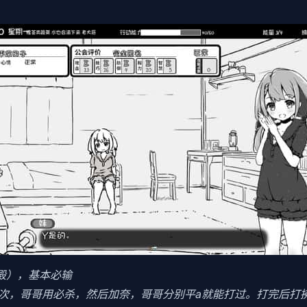
食殿），基本必输
3次，哥哥用必杀，然后加奈，哥哥分别平a就能打过。打完后打拂