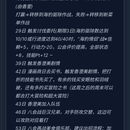
(由香里)
打赢→转移到海豹驱除作战，失败→转移到新菜
单作战
29日 触发讨伐委托(期限3日)海豹驱除数达到
10/10或行进度达到40/40时，“海豹情侣”战※信
赖+5，行动力-20，公会评价提高，全部状态
+8，技能Pt+12 ~
39日 触发香澄美剧情
42日 漫画商日去买书，触发香澄美剧情，把打
折的技能书先买了，有余的钱买安眠枕和羽绒
被，还有多的买冒险之书（这周之后的周末可以
都去打大冒险和超大冒险）
43日 香澄美加入队伍
46日 八会战巨汉兄弟，对手防攻交替，这边可
以攻防对应着打
53日 八会再战美食俱乐部，建议出招流程：加