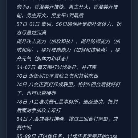
奈平a，香澄美开技能，男主开大，香澄美开技
能，男主开大，男主平a到最后
57日-61日 集训，56日确保睡觉能补满体力，状
态尽量拉到满
提升攻击能力（加攻和技），提升防御能力（加
防和毅），提升技能能力（加智和技能点），提
升元气（加体力和状态）
64-67日 每天都打讨伐委托，并打完
70日 逛街买10本冒险之书和其他东西
74日 八会正赛打斥候联盟，格挡5回合后就好打
了，也可以直接莽
78日 八会准决赛七星事务所，速战速决，拖到
后面对手加攻击难打
84日 八会决赛打拂晓，撑过三回合打黑影，决
赛中断
85-99日 打讨伐任务，讨伐任务走完开始boss