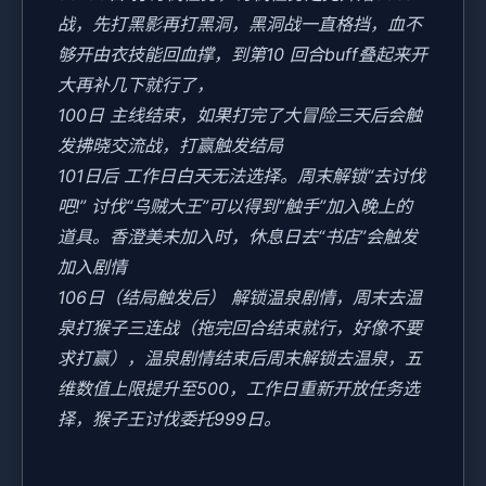
战，先打黑影再打黑洞，黑洞战一直格挡，血不
够开由衣技能回血撑，到第10 回合buff叠起来开
大再补几下就行了，
100日 主线结束，如果打完了大冒险三天后会触
发拂晓交流战，打赢触发结局
101日后 工作日白天无法选择。周末解锁“去讨伐
吧!” 讨伐“乌贼大王”可以得到“触手”加入晚上的
道具。香澄美未加入时，休息日去“书店”会触发
加入剧情
106日（结局触发后） 解锁温泉剧情，周末去温
泉打猴子三连战（拖完回合结束就行，好像不要
求打赢），温泉剧情结束后周末解锁去温泉，五
维数值上限提升至500，工作日重新开放任务选
择，猴子王讨伐委托999日。