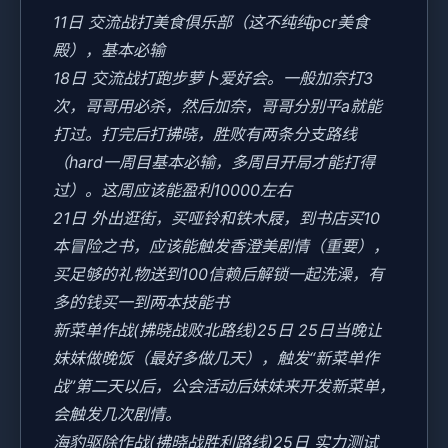
11日 交流战打美食俱乐部（这不纯纯pcr美食
殿），基本必输
18日 交流战打跑步萝卜爱好会。一般加奈打3
次，哥哥用必杀，然后加奈，哥哥分别平a就能
打过。打完后打拂晓，胜败有两条分支路线
（hard一周目基本必输，多周目开局才能打得
过）。这周应该能盈利10000左右
21日 外出逛街，买哑铃和铁木屐，到书店买10
本冒险之书，应该能触发香澄美剧情（重要），
买足够的礼物送到100信赖后解锁一起洗澡，有
多的钱买一到两本技能书
新菜单作战(拂晓战败北路线)25日 25日当晚让
妹妹做晚饭（最好多做几天），触发“新菜单作
战”第二天以后，公会活动后妹妹来开发新菜单，
会触发几次剧情。
海豹驱除作战(拂晓战胜利路线)25日 实力测试